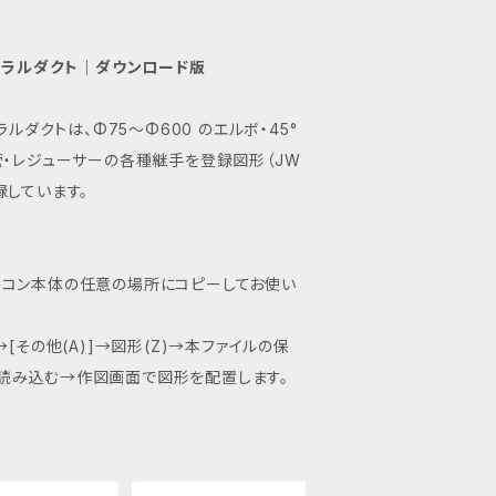
パイラルダクト｜ダウンロード版
イラルダクトは、Φ75～Φ600 のエルボ・45°
管・レジューサーの各種継手を登録図形（JW
録しています。
ソコン本体の任意の場所にコピーしてお使い
→[その他(A)]→図形(Z)→本ファイルの保
読み込む→作図画面で図形を配置します。