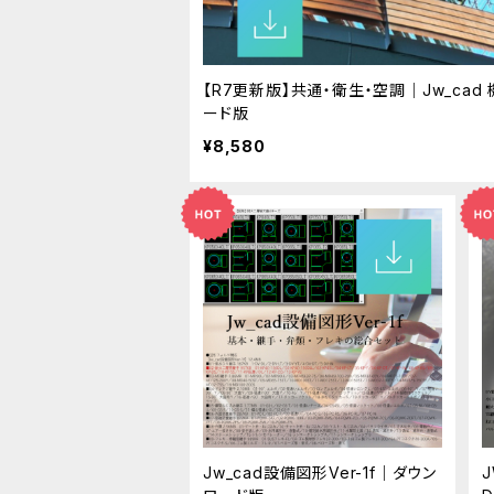
【R7更新版】共通・衛生・空調｜Jw_ca
ード版
¥8,580
Jw_cad設備図形Ver-1f｜ダウン