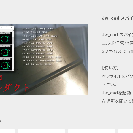
Jw_cad ス
Jw_cad スパ
エルボ・T管・Y
Sファイル）で収
【使い方】
本ファイルをパ
下さい。
Jw_cadを起動
存場所を開いて
め